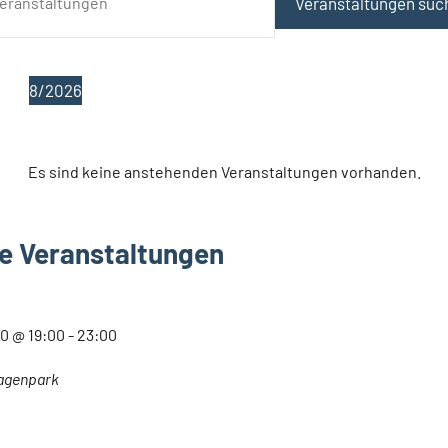
Veranstaltungen suc
8/2026
D
a
Es sind keine anstehenden Veranstaltungen vorhanden.
t
u
m
e Veranstaltungen
w
ä
h
30 @ 19:00
-
23:00
l
e
agenpark
n
.