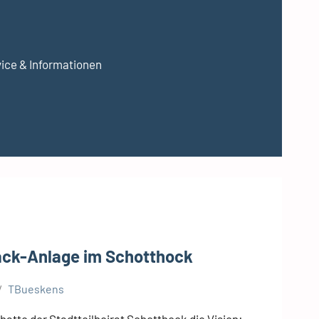
ice & Informationen
ck-Anlage im Schotthock
TBueskens
atte der Stadtteilbeirat Schotthock die Vision: