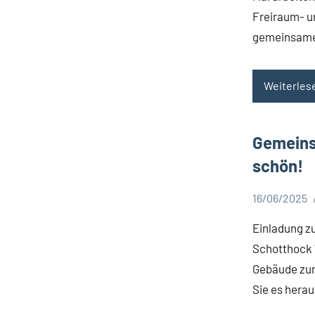
Freiraum- un
gemeinsame
Weiterles
Gemeins
schön!
16/06/2025
Aktuelles
Einladung z
Schotthock W
Gebäude zur
Sie es herau