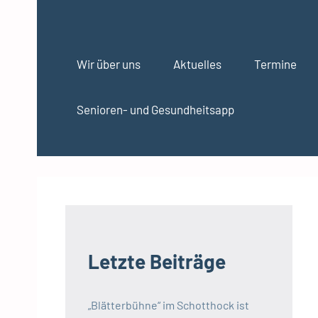
Zum
Inhalt
S
springen
t
Wir über uns
Aktuelles
Termine
a
d
Senioren- und Gesundheitsapp
t
t
e
i
l
b
e
Letzte Beiträge
i
r
a
„Blätterbühne“ im Schotthock ist