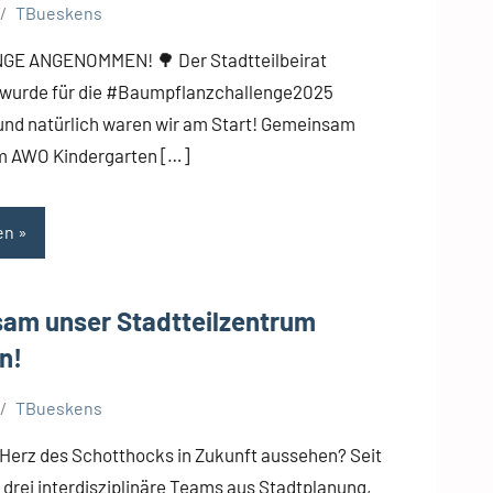
TBueskens
GE ANGENOMMEN! 🌳 Der Stadtteilbeirat
wurde für die #Baumpflanzchallenge2025
 und natürlich waren wir am Start! Gemeinsam
m AWO Kindergarten […]
en
am unser Stadtteilzentrum
n!
TBueskens
 Herz des Schotthocks in Zukunft aussehen? Seit
 drei interdisziplinäre Teams aus Stadtplanung,