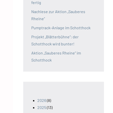
t
fertig
S
Nachlese zur Aktion „Sauberes
c
Rheine“
h
Pumptrack-Anlage im Schotthock
o
t
Projekt „Blätterbühne“: der
t
Schotthock wird bunter!
h
Aktion „Sauberes Rheine“ im
o
Schotthock
c
k
2026
(8)
2025
(13)