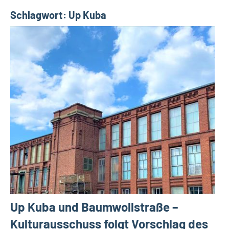
a
Schlagwort:
Up Kuba
t
S
c
h
o
t
t
h
o
c
k
Up Kuba und Baumwollstraße –
Kulturausschuss folgt Vorschlag des