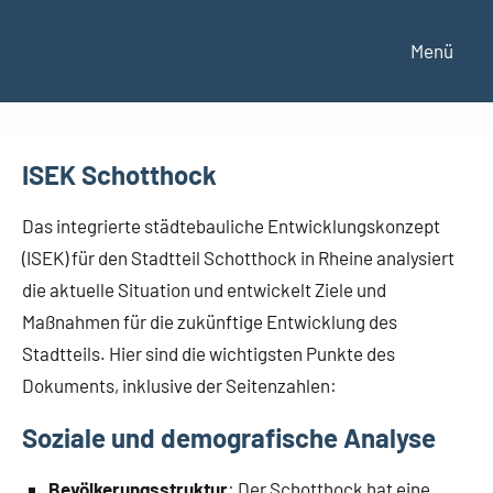
Zum
Inhalt
Menü
S
springen
t
a
d
ISEK Schotthock
t
t
e
Das integrierte städtebauliche Entwicklungskonzept
i
(ISEK) für den Stadtteil Schotthock in Rheine analysiert
l
die aktuelle Situation und entwickelt Ziele und
b
Maßnahmen für die zukünftige Entwicklung des
e
Stadtteils. Hier sind die wichtigsten Punkte des
i
r
Dokuments, inklusive der Seitenzahlen:
a
Soziale und demografische Analyse
t
S
c
Bevölkerungsstruktur
: Der Schotthock hat eine