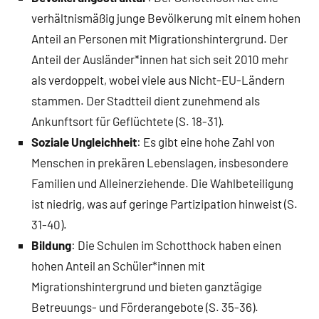
h
verhältnismäßig junge Bevölkerung mit einem hohen
o
Anteil an Personen mit Migrationshintergrund. Der
t
Anteil der Ausländer*innen hat sich seit 2010 mehr
t
als verdoppelt, wobei viele aus Nicht-EU-Ländern
h
o
stammen. Der Stadtteil dient zunehmend als
c
Ankunftsort für Geflüchtete (S. 18-31).
k
Soziale Ungleichheit
: Es gibt eine hohe Zahl von
Menschen in prekären Lebenslagen, insbesondere
Familien und Alleinerziehende. Die Wahlbeteiligung
ist niedrig, was auf geringe Partizipation hinweist (S.
31-40).
Bildung
: Die Schulen im Schotthock haben einen
hohen Anteil an Schüler*innen mit
Migrationshintergrund und bieten ganztägige
Betreuungs- und Förderangebote (S. 35-36).