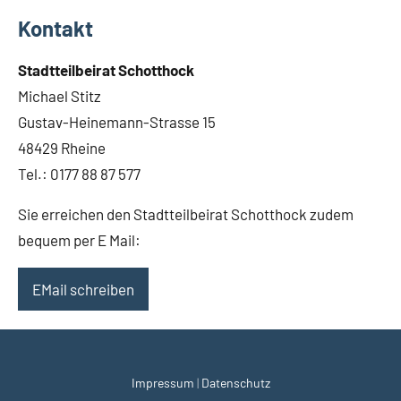
a
Kontakt
t
S
Stadtteilbeirat Schotthock
c
Michael Stitz
h
Gustav-Heinemann-Strasse 15
o
t
48429 Rheine
t
Tel.: 0177 88 87 577
h
o
Sie erreichen den Stadtteilbeirat Schotthock zudem
c
bequem per E Mail:
k
EMail schreiben
Impressum
|
Datenschutz