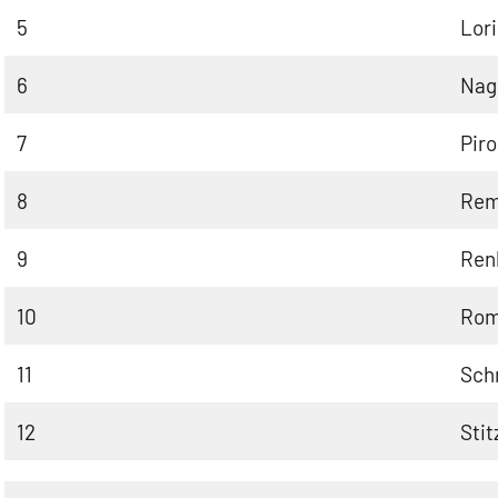
5
Lori
6
Nag
7
Piro
8
Rem
9
Ren
10
Rom
11
Sch
12
Stit