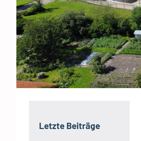
h
o
c
k
Letzte Beiträge