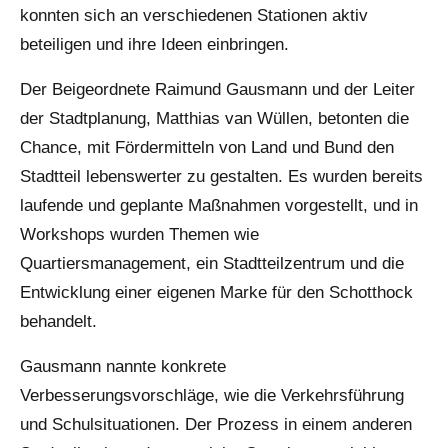
konnten sich an verschiedenen Stationen aktiv
h
o
beteiligen und ihre Ideen einbringen.
t
Der Beigeordnete Raimund Gausmann und der Leiter
t
h
der Stadtplanung, Matthias van Wüllen, betonten die
o
Chance, mit Fördermitteln von Land und Bund den
c
Stadtteil lebenswerter zu gestalten. Es wurden bereits
k
laufende und geplante Maßnahmen vorgestellt, und in
Workshops wurden Themen wie
Quartiersmanagement, ein Stadtteilzentrum und die
Entwicklung einer eigenen Marke für den Schotthock
behandelt.
Gausmann nannte konkrete
Verbesserungsvorschläge, wie die Verkehrsführung
und Schulsituationen. Der Prozess in einem anderen