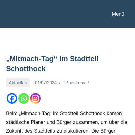
Zum
Inhalt
Menü
S
springen
t
a
d
t
t
„Mitmach-Tag“ im Stadtteil
e
Schotthock
i
l
Aktuelles
01/07/2024
TBueskens
b
e
i
r
a
Beim „Mitmach-Tag“ im Stadtteil Schotthock kamen
t
städtische Planer und Bürger zusammen, um über die
S
Zukunft des Stadtteils zu diskutieren. Die Bürger
c