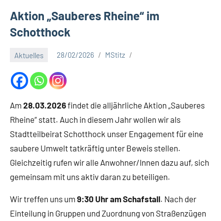
a
Aktion „Sauberes Rheine“ im
t
Schotthock
S
c
Aktuelles
28/02/2026
MStitz
h
o
t
t
h
Am
28.03.2026
findet die alljährliche Aktion „Sauberes
o
Rheine“ statt. Auch in diesem Jahr wollen wir als
c
Stadtteilbeirat Schotthock unser Engagement für eine
k
saubere Umwelt tatkräftig unter Beweis stellen.
Gleichzeitig rufen wir alle Anwohner/Innen dazu auf, sich
gemeinsam mit uns aktiv daran zu beteiligen.
Wir treffen uns um
9:30 Uhr am Schafstall
. Nach der
Einteilung in Gruppen und Zuordnung von Straßenzügen