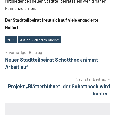
Mitglieder des neuen Stadtteilbeirates ein wenig näher
kennenzulernen.
Der Stadtteilbeirat freut sich auf viele engagierte
Helfer!
2026
Aktion "Sauberes Rheine
Schlagwörter
Beitragsnavigation
Vorheriger Beitrag
Neuer Stadtteilbeirat Schotthock nimmt
Arbeit auf
Nächster Beitrag
Projekt „Blätterbühne“: der Schotthock wird
bunter!