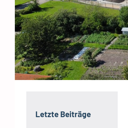
h
o
c
k
Letzte Beiträge