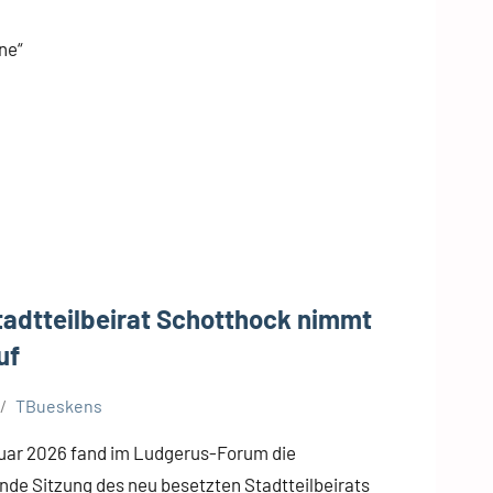
ne“
tadtteilbeirat Schotthock nimmt
uf
TBueskens
uar 2026 fand im Ludgerus-Forum die
nde Sitzung des neu besetzten Stadtteilbeirats