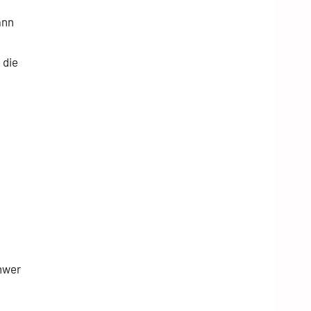
ann
 die
hwer