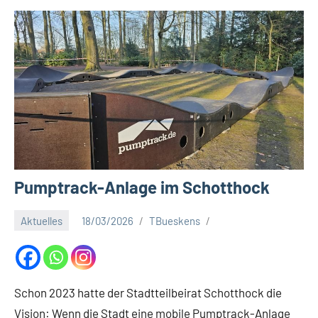
a
t
S
c
h
o
t
t
h
o
Pumptrack-Anlage im Schotthock
c
k
Aktuelles
18/03/2026
TBueskens
Schon 2023 hatte der Stadtteilbeirat Schotthock die
Vision: Wenn die Stadt eine mobile Pumptrack-Anlage