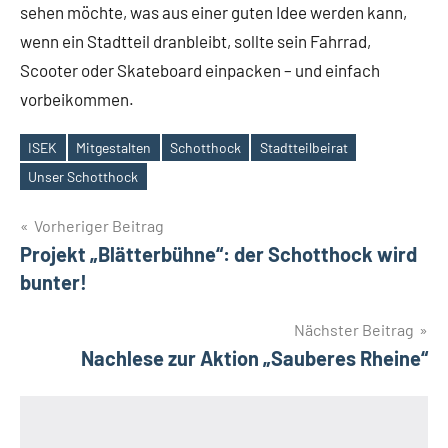
sehen möchte, was aus einer guten Idee werden kann,
wenn ein Stadtteil dranbleibt, sollte sein Fahrrad,
Scooter oder Skateboard einpacken – und einfach
vorbeikommen.
ISEK
Mitgestalten
Schotthock
Stadtteilbeirat
Schlagwörter
Unser Schotthock
Beitragsnavigation
Vorheriger Beitrag
Projekt „Blätterbühne“: der Schotthock wird
bunter!
Nächster Beitrag
Nachlese zur Aktion „Sauberes Rheine“