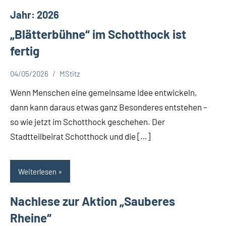
a
Jahr:
2026
t
„Blätterbühne“ im Schotthock ist
S
c
fertig
h
o
04/05/2026
MStitz
Aktuelles
t
Wenn Menschen eine gemeinsame Idee entwickeln,
t
dann kann daraus etwas ganz Besonderes entstehen –
h
o
so wie jetzt im Schotthock geschehen. Der
c
Stadtteilbeirat Schotthock und die […]
k
Weiterlesen
Nachlese zur Aktion „Sauberes
Rheine“