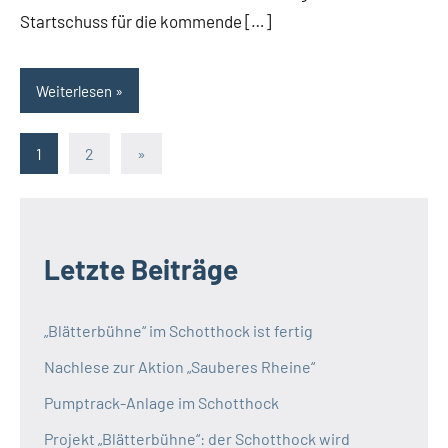
Startschuss für die kommende […]
Weiterlesen
Seitennummerierung
Nächste
1
2
»
Beiträge
der
Beiträge
Letzte Beiträge
„Blätterbühne“ im Schotthock ist fertig
Nachlese zur Aktion „Sauberes Rheine“
Pumptrack-Anlage im Schotthock
Projekt „Blätterbühne“: der Schotthock wird