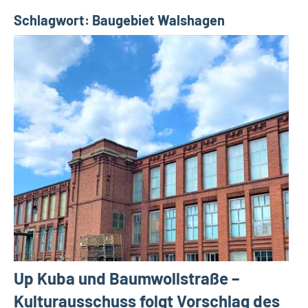
a
Schlagwort:
Baugebiet Walshagen
t
S
c
h
o
t
t
h
o
c
k
Up Kuba und Baumwollstraße –
Kulturausschuss folgt Vorschlag des