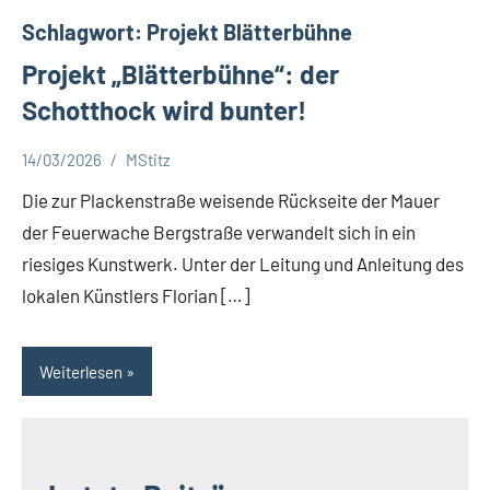
a
Schlagwort:
Projekt Blätterbühne
t
Projekt „Blätterbühne“: der
S
c
Schotthock wird bunter!
h
o
14/03/2026
MStitz
Aktuelles
t
Die zur Plackenstraße weisende Rückseite der Mauer
t
der Feuerwache Bergstraße verwandelt sich in ein
h
o
riesiges Kunstwerk. Unter der Leitung und Anleitung des
c
lokalen Künstlers Florian […]
k
Weiterlesen