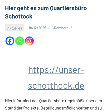
a
Hier geht es zum Quartiersbüro
t
Schottock
S
c
Aktuelles
18/12/2025
GRomberg
h
o
t
t
h
o
c
https://unser-
k
schotthock.de
Hier informiert das Quartiersbüro regelmäßig über den
Stand der Projekte, Beteiligungsmöglichkeiten und zu