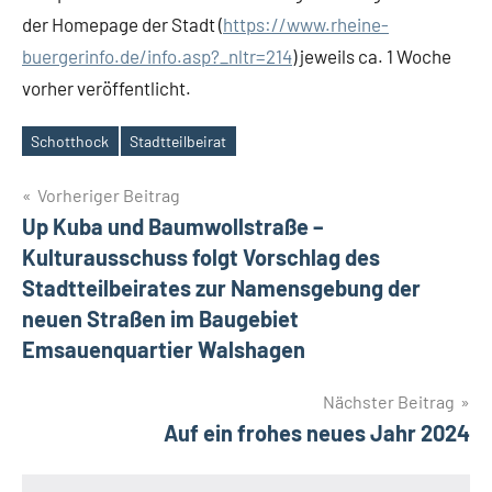
der Homepage der Stadt (
https://www.rheine-
buergerinfo.de/info.asp?_nltr=214
) jeweils ca. 1 Woche
vorher veröffentlicht.
Schotthock
Stadtteilbeirat
Schlagwörter
Beitragsnavigation
Vorheriger Beitrag
Up Kuba und Baumwollstraße –
Kulturausschuss folgt Vorschlag des
Stadtteilbeirates zur Namensgebung der
neuen Straßen im Baugebiet
Emsauenquartier Walshagen
Nächster Beitrag
Auf ein frohes neues Jahr 2024