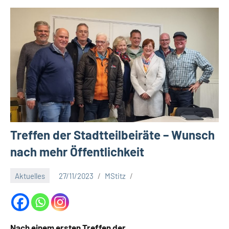
a
t
S
c
h
o
t
t
h
o
Treffen der Stadtteilbeiräte – Wunsch
c
k
nach mehr Öffentlichkeit
Aktuelles
27/11/2023
MStitz
Nach einem ersten Treffen der