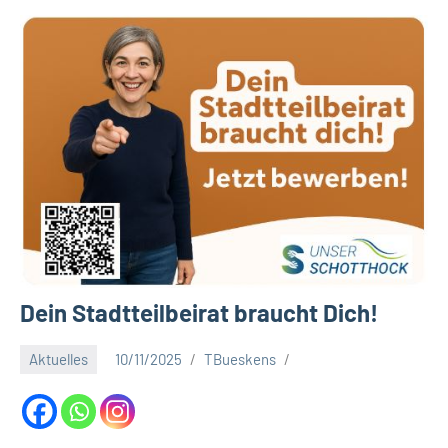
a
t
S
c
h
o
t
t
h
o
c
k
Dein Stadtteilbeirat braucht Dich!
Aktuelles
10/11/2025
TBueskens