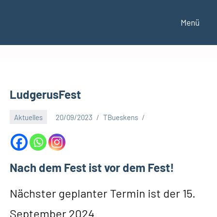
Zum
Inhalt
Menü
S
springen
t
a
d
t
t
LudgerusFest
e
i
Aktuelles
20/09/2023
TBueskens
l
b
e
i
Nach dem Fest ist vor dem Fest!
r
a
Nächster geplanter Termin ist der 15.
t
S
September 2024
c