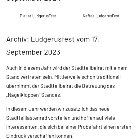
h
o
Plakat LudgerusFest
Kaffee LudgerusFest
t
t
h
Archiv: Ludgerusfest vom 17.
o
September 2023
c
k
Auch in diesem Jahr wird der Stadtteilbeirat mit einem
Stand vertreten sein. Mittlerweile schon traditionell
übernimmt der Stadtteilbeirat die Betreuung des
„Nägelkloppen“ Standes.
In diesem Jahr werden wir zusätzlich das neue
Stadtteillastenrad vorstellen und hoffen auf viele
Interessenten, die sich bei einer Probefahrt einen ersten
Eindruck verschaffen können.