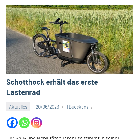
a
t
S
c
h
o
t
t
h
o
Schotthock erhält das erste
c
k
Lastenrad
Aktuelles
20/06/2023
TBueskens
Der Bau- und Mobilitätsausschuss stimmt in seiner