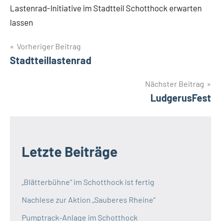
Lastenrad-Initiative im Stadtteil Schotthock erwarten
lassen
Beitragsnavigation
Vorheriger Beitrag
Stadtteillastenrad
Nächster Beitrag
LudgerusFest
Letzte Beiträge
„Blätterbühne“ im Schotthock ist fertig
Nachlese zur Aktion „Sauberes Rheine“
Pumptrack-Anlage im Schotthock